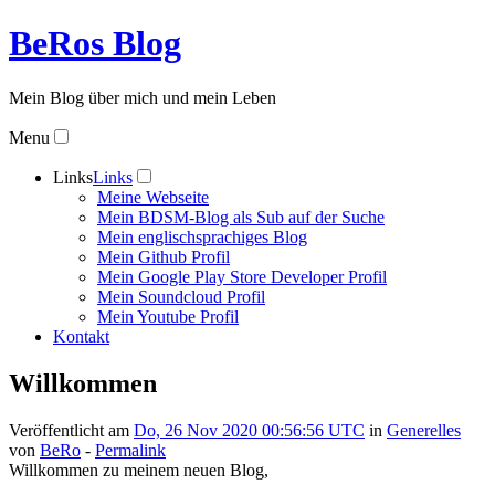
BeRos Blog
Mein Blog über mich und mein Leben
Menu
Links
Links
Meine Webseite
Mein BDSM-Blog als Sub auf der Suche
Mein englischsprachiges Blog
Mein Github Profil
Mein Google Play Store Developer Profil
Mein Soundcloud Profil
Mein Youtube Profil
Kontakt
Willkommen
Veröffentlicht am
Do, 26 Nov 2020 00:56:56 UTC
in
Generelles
von
BeRo
-
Permalink
Willkommen zu meinem neuen Blog,